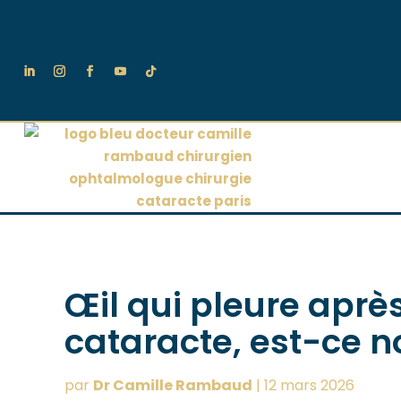
Œil qui pleure aprè
cataracte, est-ce n
par
Dr Camille Rambaud
|
12 mars 2026