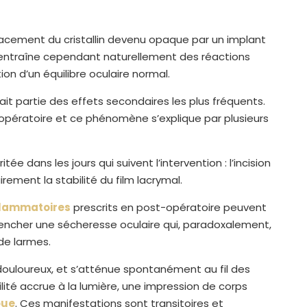
lacement du cristallin devenu opaque par un implant
e entraîne cependant naturellement des réactions
tion d’un équilibre oculaire normal.
ait partie des effets secondaires les plus fréquents.
-opératoire et ce phénomène s’explique par plusieurs
tée dans les jours qui suivent l’intervention : l’incision
rement la stabilité du film lacrymal.
nflammatoires
prescrits en post-opératoire peuvent
ncher une sécheresse oculaire qui, paradoxalement,
de larmes.
uloureux, et s’atténue spontanément au fil des
ilité accrue à la lumière, une impression de corps
oue
. Ces manifestations sont transitoires et