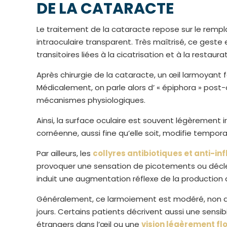
DE LA CATARACTE
Le traitement de la cataracte repose sur le remp
intraoculaire transparent. Très maîtrisé, ce gest
transitoires liées à la cicatrisation et à la restaura
Après chirurgie de la cataracte, un œil larmoyant f
Médicalement, on parle alors d’ « épiphora » post
mécanismes physiologiques.
Ainsi, la surface oculaire est souvent légèrement irri
cornéenne, aussi fine qu’elle soit, modifie temporai
Par ailleurs, les
collyres antibiotiques et anti-i
provoquer une sensation de picotements ou décle
induit une augmentation réflexe de la production 
Généralement, ce larmoiement est modéré, non do
jours. Certains patients décrivent aussi une sensib
étrangers dans l’œil ou une
vision légèrement fl