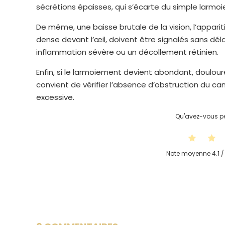
sécrétions épaisses, qui s’écarte du simple larmo
De même, une baisse brutale de la vision, l’appariti
dense devant l’œil, doivent être signalés sans dél
inflammation sévère ou un décollement rétinien.
Enfin, si le larmoiement devient abondant, doulou
convient de vérifier l’absence d’obstruction du ca
excessive.
Qu'avez-vous pe
Note moyenne
4.1
/