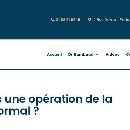
01 88 61 99 19
4 Rue Domat, Pari
Accueil
Dr Rambaud
Vidéos
C
s une opération de la
ormal ?