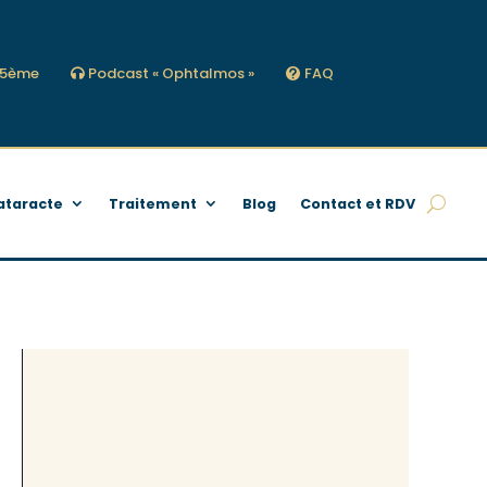
s 5ème
Podcast « Ophtalmos »
FAQ
ataracte
Traitement
Blog
Contact et RDV