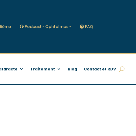
s 5ème
Podcast « Ophtalmos »
FAQ
ataracte
Traitement
Blog
Contact et RDV