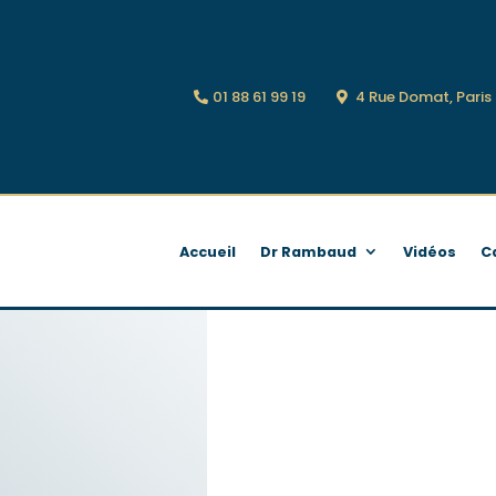
01 88 61 99 19
4 Rue Domat, Pari
Accueil
Dr Rambaud
Vidéos
C