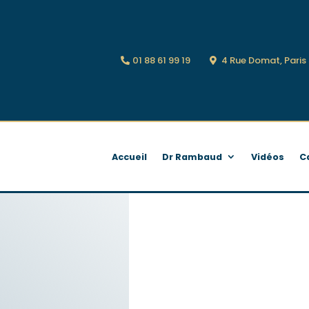
01 88 61 99 19
4 Rue Domat, Pari
Accueil
Dr Rambaud
Vidéos
C