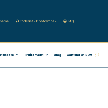
s 5ème
Podcast « Ophtalmos »
FAQ
ataracte
Traitement
Blog
Contact et RDV