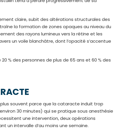
 cristallin tend à perdre progressivement de sa
lement claire, subit des altérations structurales des
raîne la formation de zones opaques au niveau du
nement des rayons lumineux vers la rétine et les
ravers un voile blanchâtre, dont l’opacité s’accentue
e 20 % des personnes de plus de 65 ans et 60 % des
ARACTE
le plus souvent parce que la cataracte induit trop
e (environ 30 minutes) qui se pratique sous anesthésie
écessitent une intervention, deux opérations
nt un intervalle d’au moins une semaine.