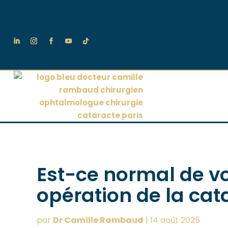
Est-ce normal de vo
opération de la cat
par
Dr Camille Rambaud
|
14 août 2025