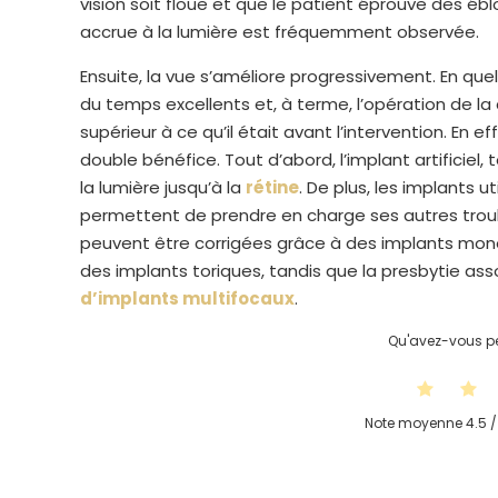
vision soit floue et que le patient éprouve des ébl
accrue à la lumière est fréquemment observée.
Ensuite, la vue s’améliore progressivement. En que
du temps excellents et, à terme, l’opération de l
supérieur à ce qu’il était avant l’intervention. En e
double bénéfice. Tout d’abord, l’implant artificiel
la lumière jusqu’à la
rétine
. De plus, les implants u
permettent de prendre en charge ses autres troubl
peuvent être corrigées grâce à des implants mono
des implants toriques, tandis que la presbytie ass
d’implants multifocaux
.
Qu'avez-vous pe
Note moyenne
4.5
/