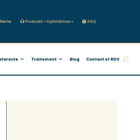
s 5ème
Podcast « Ophtalmos »
FAQ
ataracte
Traitement
Blog
Contact et RDV