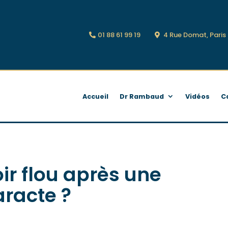
01 88 61 99 19
4 Rue Domat, Pari
Accueil
Dr Rambaud
Vidéos
C
ir flou après une
aracte ?