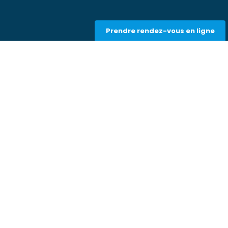
Prendre rendez-vous en ligne
e
Liens utiles
gie
Contact et RDV en ligne
u laser
À propos
Blog
FAQ
ie
gie