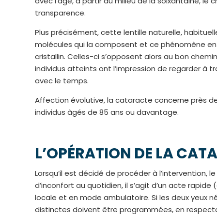
avec l’âge, à partir du milieu de la soixantaine, le
transparence.
Plus précisément, cette lentille naturelle, habituel
molécules qui la composent et ce phénomène ent
cristallin. Celles-ci s’opposent alors au bon chemi
individus atteints ont l’impression de regarder à t
avec le temps.
Affection évolutive, la cataracte concerne près d
individus âgés de 85 ans ou davantage.
L’OPÉRATION DE LA CAT
Lorsqu’il est décidé de procéder à l’intervention, 
d’inconfort au quotidien, il s’agit d’un acte rapid
locale et en mode ambulatoire. Si les deux yeux n
distinctes doivent être programmées, en respecta