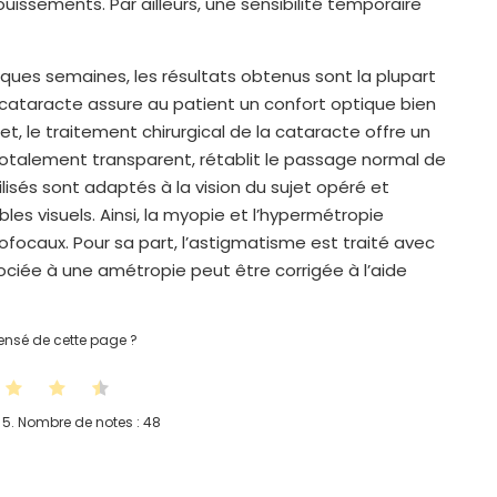
ouissements. Par ailleurs, une sensibilité temporaire
lques semaines, les résultats obtenus sont la plupart
a cataracte assure au patient un confort optique bien
ffet, le traitement chirurgical de la cataracte offre un
, totalement transparent, rétablit le passage normal de
tilisés sont adaptés à la vision du sujet opéré et
es visuels. Ainsi, la myopie et l’hypermétropie
focaux. Pour sa part, l’astigmatisme est traité avec
ociée à une amétropie peut être corrigée à l’aide
nsé de cette page ?
 5. Nombre de notes :
48