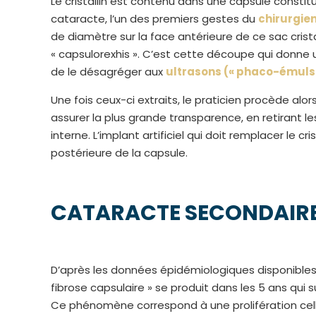
Le cristallin est contenu dans une capsule constit
cataracte, l’un des premiers gestes du
chirurgie
de diamètre sur la face antérieure de ce sac crist
« capsulorexhis ». C’est cette découpe qui donne 
de le désagréger aux
ultrasons (« phaco-émulsi
Une fois ceux-ci extraits, le praticien procède alo
assurer la plus grande transparence, en retirant l
interne. L’implant artificiel qui doit remplacer le cris
postérieure de la capsule.
CATARACTE SECONDAIRE 
D’après les données épidémiologiques disponibles
fibrose capsulaire » se produit dans les 5 ans qui s
Ce phénomène correspond à une prolifération cellula