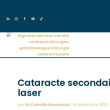
Cataracte secondair
laser
par
Dr Camille Rambaud
|
14 décembre 2023