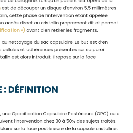
uée de collagène. Lorsqu’un patient est opéré de la
n
est de découper un disque d’environ 5,5 millimètres
allin, cette phase de l’intervention étant appelée
un accès direct au cristallin proprement dit et permet
fication »)
avant d’en retirer les fragments.
rs au nettoyage du sac capsulaire. Le but est d’en
es cellules et adhérences présentes sur sa paroi
tallin est alors introduit. Il repose sur la face
: DÉFINITION
, une Opacification Capsulaire Postérieure (OPC) ou «
uivent l’intervention chez 30 à 50% des sujets traités.
ire sur la face postérieure de la capsule cristalline,