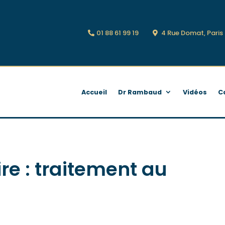
01 88 61 99 19
4 Rue Domat, Pari
Accueil
Dr Rambaud
Vidéos
C
e : traitement au