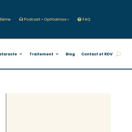
s 5ème
Podcast « Ophtalmos »
FAQ
ataracte
Traitement
Blog
Contact et RDV