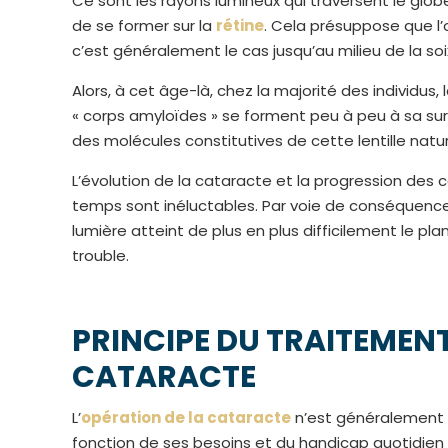
Ce sont les rayons lumineux qui traversent le gl
de se former sur la
rétine
. Cela présuppose que l’
c’est généralement le cas jusqu’au milieu de la soi
Alors, à cet âge-là, chez la majorité des individus
« corps amyloïdes » se forment peu à peu à sa s
des molécules constitutives de cette lentille natur
L’évolution de la cataracte et la progression des 
temps sont inéluctables. Par voie de conséquence, 
lumière atteint de plus en plus difficilement le plan
trouble.
PRINCIPE DU TRAITEMENT
CATARACTE
L’
opération de la cataracte
n’est généralement p
fonction de ses besoins et du handicap quotidien r