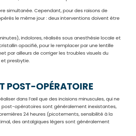
ière simultanée. Cependant, pour des raisons de
opérés le même jour : deux interventions doivent être
 minutes), indolores, réalisés sous anesthésie locale et
istallin opacifié, pour le remplacer par une lentille
met par ailleurs de corriger les troubles visuels du
et presbytie.
NT POST-OPÉRATOIRE
aliser dans l’œil que des incisions minuscules, qui ne
urs post-opératoires sont généralement inexistantes,
remières 24 heures (picotements, sensibilité à la
timal, des antalgiques légers sont généralement