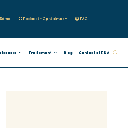
s 5ème
Podcast « Ophtalmos »
FAQ
ataracte
Traitement
Blog
Contact et RDV