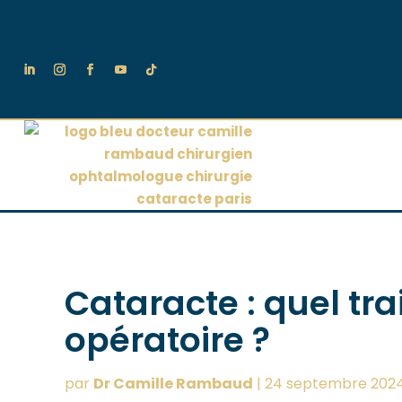
Cataracte : quel tr
opératoire ?
par
Dr Camille Rambaud
|
24 septembre 202