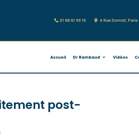
01 88 61 99 19
4 Rue Domat, Pari
Accueil
Dr Rambaud
Vidéos
C
aitement post-
4